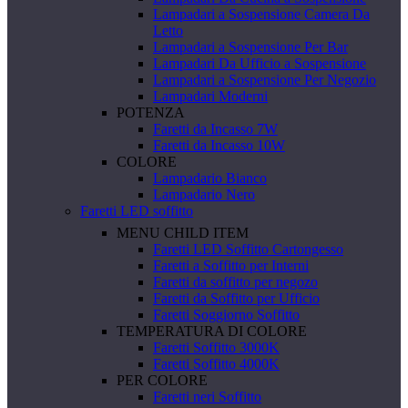
Lampadari a Sospensione Camera Da
Letto
Lampadari a Sospensione Per Bar
Lampadari Da Ufficio a Sospensione
Lampadari a Sospensione Per Negozio
Lampadari Moderni
POTENZA
Faretti da Incasso 7W
Faretti da Incasso 10W
COLORE
Lampadario Bianco
Lampadario Nero
Faretti LED soffitto
MENU CHILD ITEM
Faretti LED Soffitto Cartongesso
Faretti a Soffitto per Interni
Faretti da soffitto per negozo
Faretti da Soffitto per Ufficio
Faretti Soggiorno Soffitto
TEMPERATURA DI COLORE
Faretti Soffitto 3000K
Faretti Soffitto 4000K
PER COLORE
Faretti neri Soffitto