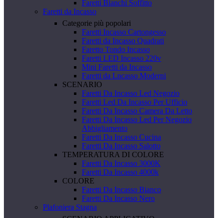
Faretti Bianchi Soffitto
Faretti da Incasso
Categorie più popolari
Faretti Incasso Cartongesso
Faretti da Incasso Quadrati
Faretto Tondo Incasso
Faretti LED Incasso 220v
Mini Faretti da Incasso
Faretti da Lncasso Moderni
SCENARIO
Faretti Da Incasso Led Negozio
Faretti Led Da Incasso Per Ufficio
Faretti Da Incasso Camera Da Letto
Faretti Da Incasso Led Per Negozio
Abbigliamento
Faretti Da Incasso Cucina
Faretti Da Incasso Salotto
TEMPERATURA DI COLORE
Faretti Da Incasso 3000K
Faretti Da Incasso 4000k
COLORE
Faretti Da Incasso Bianco
Faretti Da Incasso Nero
Plafoniera Stagna