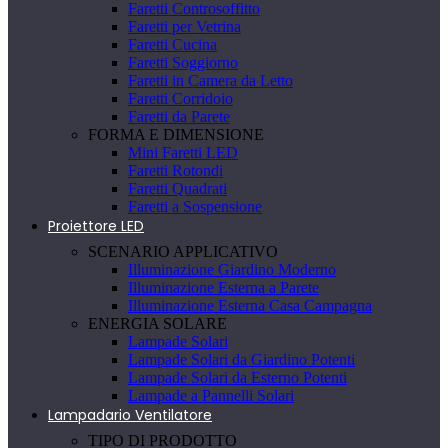
Faretti Controsoffitto
Faretti per Vetrina
Faretti Cucina
Faretti Soggiorno
Faretti in Camera da Letto
Faretti Corridoio
Faretti da Parete
FORMA E DIMENSIONE
Mini Faretti LED
Faretti Rotondi
Faretti Quadrati
Faretti a Sospensione
Proiettore LED
SCENARIO APPLICATIVO
Illuminazione Giardino Moderno
Illuminazione Esterna a Parete
Illuminazione Esterna Casa Campagna
ENERGIA SOLARE
Lampade Solari
Lampade Solari da Giardino Potenti
Lampade Solari da Esterno Potenti
Lampade a Pannelli Solari
Lampadario Ventilatore
TIPO DI PRODOTTO