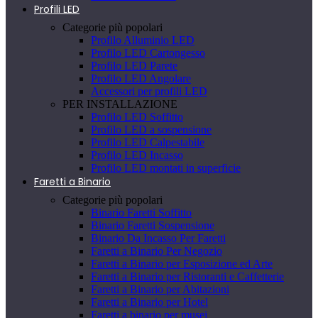
Profili LED
Categorie più popolari
Profilo Alluminio LED
Profilo LED Cartongesso
Profilo LED Parete
Profilo LED Angolare
Accessori per profili LED
PER INSTALLAZIONE
Profilo LED Soffitto
Profilo LED a sospensione
Profilo LED Calpestabile
Profilo LED Incasso
Profilo LED montati in superficie
Faretti a Binario
Categorie più popolari
Binario Faretti Soffitto
Binario Faretti Sospensione
Binario Da Incasso Per Faretti
Faretti a Binario Per Negozio
Faretti a Binario per Esposizione ed Arte
Faretti a Binario per Ristoranti e Caffetterie
Faretti a Binario per Abitazioni
Faretti a Binario per Hotel
Faretti a binario per musei