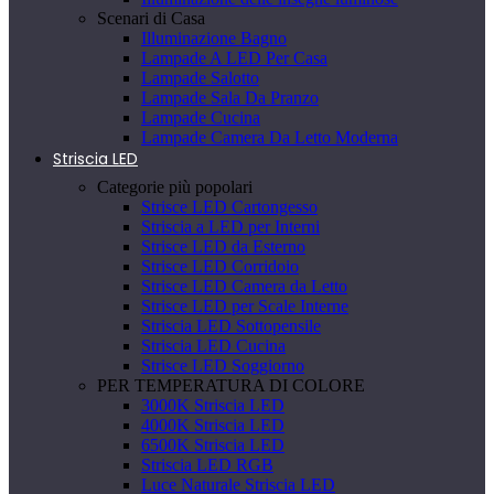
Scenari di Casa
Illuminazione Bagno
Lampade A LED Per Casa
Lampade Salotto
Lampade Sala Da Pranzo
Lampade Cucina
Lampade Camera Da Letto Moderna
Striscia LED
Categorie più popolari
Strisce LED Cartongesso
Striscia a LED per Interni
Strisce LED da Esterno
Strisce LED Corridoio
Strisce LED Camera da Letto
Strisce LED per Scale Interne
Striscia LED Sottopensile
Striscia LED Cucina
Strisce LED Soggiorno
PER TEMPERATURA DI COLORE
3000K Striscia LED
4000K Striscia LED
6500K Striscia LED
Striscia LED RGB
Luce Naturale Striscia LED