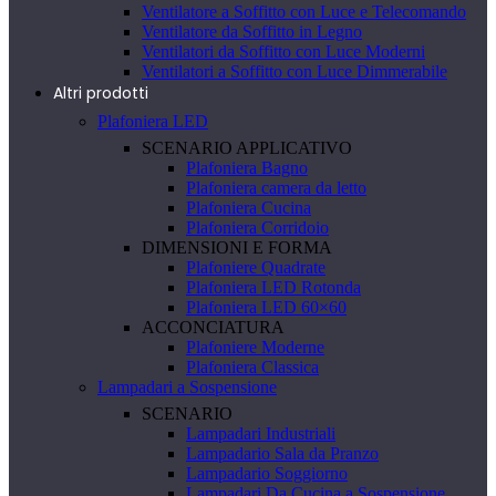
Ventilatore a Soffitto con Luce e Telecomando
Ventilatore da Soffitto in Legno
Ventilatori da Soffitto con Luce Moderni
Ventilatori a Soffitto con Luce Dimmerabile
Altri prodotti
Plafoniera LED
SCENARIO APPLICATIVO
Plafoniera Bagno
Plafoniera camera da letto
Plafoniera Cucina
Plafoniera Corridoio
DIMENSIONI E FORMA
Plafoniere Quadrate
Plafoniera LED Rotonda
Plafoniera LED 60×60
ACCONCIATURA
Plafoniere Moderne
Plafoniera Classica
Lampadari a Sospensione
SCENARIO
Lampadari Industriali
Lampadario Sala da Pranzo
Lampadario Soggiorno
Lampadari Da Cucina a Sospensione