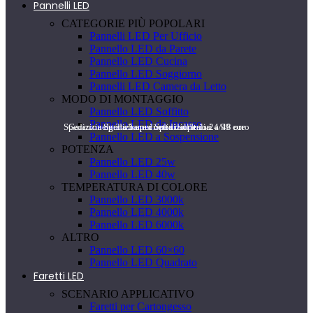
Pannelli LED
CATEGORIE PIÙ POPOLARI
Pannelli LED Per Ufficio
Pannello LED da Parete
Pannello LED Cucina
Pannello LED Soggiorno
Pannelli LED Camera da Letto
MODO DI MONTAGGIO
Pannello LED Soffitto
Pannello LED da Incasso
Spedizione gratuita per ordini superiori a 99 euro
Garanzia da 3 a 5 anni Spedizione in 24/48 ore
Spedizione diretta dall'Italia
Pannello LED a Sospensione
POTENZA
Pannello LED 25w
Pannello LED 40w
TEMPERATURA DI COLORE
Pannello LED 3000k
Pannello LED 4000k
Pannello LED 6000k
ALTRO
Pannello LED 60×60
Pannello LED Quadrato
Faretti LED
SCENARIO APPLICATIVO
Faretti per Cartongesso